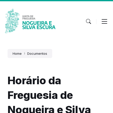
Skip
Skip
Skip
to
to
to
content
main
footer
navigation
Home
Documentos
Horário da
Freguesia de
Nogueira e Silva