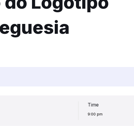
 do Logótipo
reguesia
Time
9:00 pm