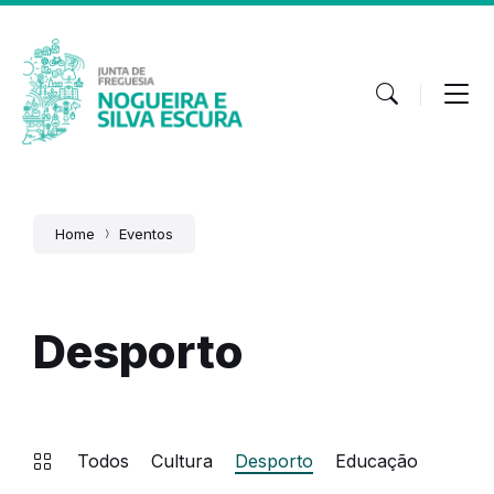
Skip
Skip
Skip
to
to
to
content
main
footer
navigation
Home
Eventos
Desporto
Todos
Cultura
Desporto
Educação